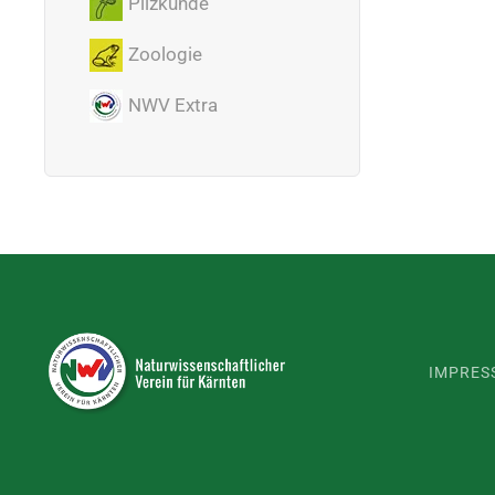
Pilzkunde
Zoologie
NWV Extra
IMPRES