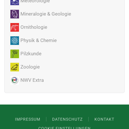
Meteorologie
Mineralogie & Geologie
Ornithologie
Physik & Chemie
Pilzkunde
Zoologie
NWV Extra
IMPRESSUM
DATENSCHUTZ
KONTAKT
COOKIE EINSTELLUNGEN