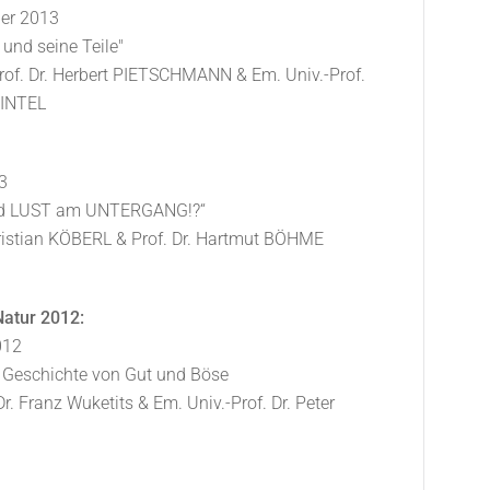
er 2013
und seine Teile"
rof. Dr. Herbert PIETSCHMANN & Em. Univ.-Prof.
EINTEL
13
d LUST am UNTERGANG!?“
hristian KÖBERL & Prof. Dr. Hartmut BÖHME
atur 2012:
012
) Geschichte von Gut und Böse
Dr. Franz Wuketits & Em. Univ.-Prof. Dr. Peter