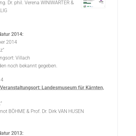
 Ing. Dr. phil. Verena WINIWARTER &
LLIG
atur 2014:
er 2014
z"
ngsort: Villach
rden noch bekannt gegeben.
14
eranstaltungsort: Landesmuseum für Kärnten,
"
ernot BÖHME & Prof. Dr. Dirk VAN HUSEN
atur 2013: