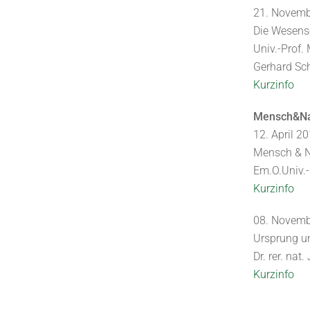
21. Novemb
Die Wesens
Univ.-Prof. 
Gerhard Sc
Kurzinfo
Mensch&Na
12. April 2
Mensch & Na
Em.O.Univ.-P
Kurzinfo
08. Novemb
Ursprung u
Dr. rer. na
Kurzinfo