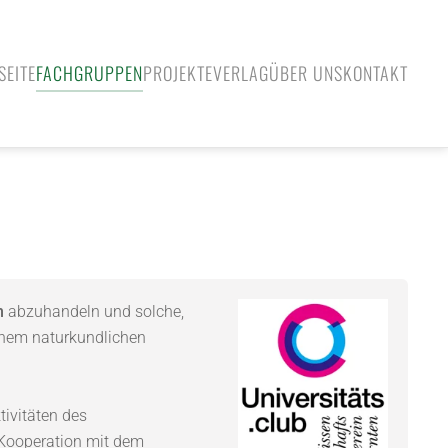
SEITE
FACHGRUPPEN
PROJEKTE
VERLAG
ÜBER UNS
KONTAKT
n
abzuhandeln und solche,
nem naturkundlichen
tivitäten des
 Kooperation mit dem