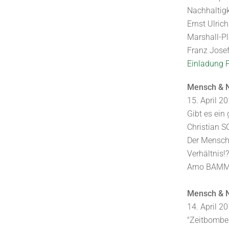
Nachhaltigk
Ernst Ulric
Marshall-Pl
Franz Jose
Einladung 
Mensch & N
15. April 2
Gibt es ein
Christian
Der Mensch 
Verhältnis!?
Arno BAM
Mensch & N
14. April 2
"Zeitbombe 