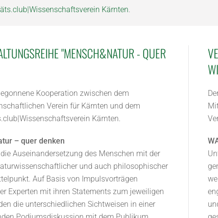
täts.club|Wissenschaftsverein Kärnten
.
ALTUNGSREIHE "MENSCH&NATUR - QUER
VE
WI
begonnene Kooperation zwischen dem
Der
schaftlichen Verein für Kärnten und dem
Mit
s.club|Wissenschaftsverein Kärnten.
Ve
tur – quer denken
WA
t die Auseinandersetzung des Menschen mit der
Unt
aturwissenschaftlicher und auch philosophischer
ge
ttelpunkt. Auf Basis von Impulsvorträgen
we
r Experten mit ihren Statements zum jeweiligen
en
n die unterschiedlichen Sichtweisen in einer
un
nden Podiumsdiskussion mit dem Publikum
ge