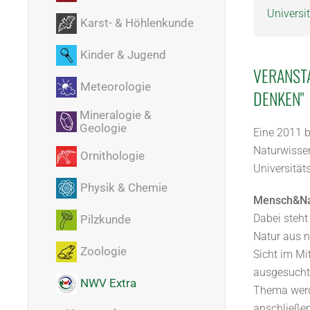
Universi
Karst- & Höhlenkunde
Kinder & Jugend
VERANST
Meteorologie
DENKEN"
Mineralogie &
Geologie
Eine 2011 
Naturwissen
Ornithologie
Universität
Physik & Chemie
Mensch&Na
Dabei steh
Pilzkunde
Natur aus n
Zoologie
Sicht im Mi
ausgesuchte
NWV Extra
Thema werde
anschließe