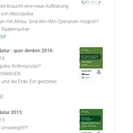
eit braucht eine neue Aufklärung
h von Weizsäcker
an mit Afrika: Sind Win-Win-Szenarien möglich?
f Radermacher
PDF
atur - quer denken 2016:
016
 gutes Anthropozän?
 SCHWÄGER
und die Erde. Ein gestörtes
MÈ
atur 2015:
015
Umweltgift?!"