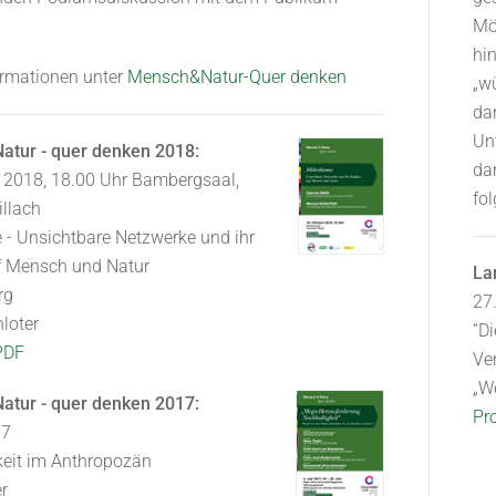
Mög
hin
ormationen unter
Mensch&Natur-Quer denken
„w
da
Un
atur - quer denken 2018:
da
 2018, 18.00 Uhr Bambergsaal,
fol
illach
- Unsichtbare Netzwerke und ihr
uf Mensch und Natur
La
rg
27
loter
“D
PDF
Ve
„W
atur - quer denken 2017:
Pr
17
keit im Anthropozän
r