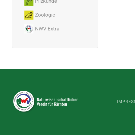
Pilzkunde
Zoologie
NWV Extra
IMPRES