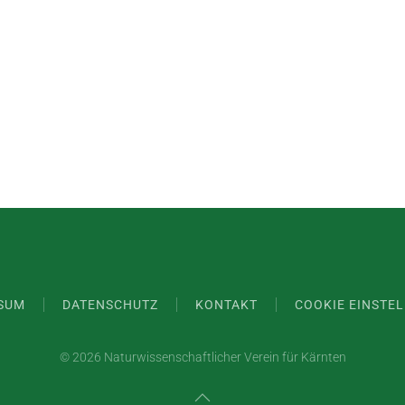
SUM
DATENSCHUTZ
KONTAKT
COOKIE EINSTE
©
2026 Naturwissenschaftlicher Verein für Kärnten