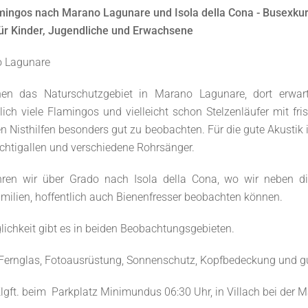
mingos nach Marano Lagunare und Isola della Cona - Busexk
ür Kinder, Jugendliche und Erwachsene
 Lagunare
en das Naturschutzgebiet in Marano Lagunare, dort erwa
lich viele Flamingos und vielleicht schon Stelzenläufer mit f
 Nisthilfen besonders gut zu beobachten. Für die gute Akusti
htigallen und verschiedene Rohrsänger.
ren wir über Grado nach Isola della Cona, wo wir neben div
ilien, hoffentlich auch Bienenfresser beobachten können.
ichkeit gibt es in beiden Beobachtungsgebieten.
Fernglas, Fotoausrüstung, Sonnenschutz, Kopfbedeckung und gu
Klgft. beim Parkplatz Minimundus 06:30 Uhr, in Villach bei der M