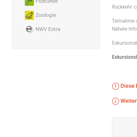
Pilzkunde
Rückkehr: c
Zoologie
Teilnahme v
Nähere Info
NWV Extra
Exkursions
Exkursionsl
Diese 
Weiter