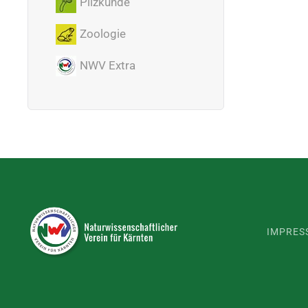
Pilzkunde
Zoologie
NWV Extra
IMPRES