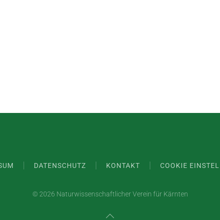
SUM
DATENSCHUTZ
KONTAKT
COOKIE EINSTE
©
2026 Naturwissenschaftlicher Verein für Kärnten