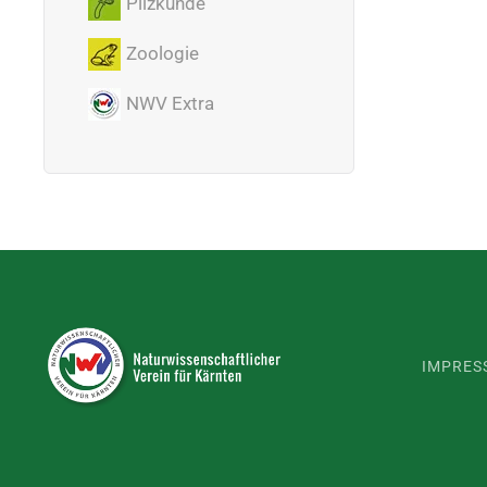
Pilzkunde
Zoologie
NWV Extra
IMPRES