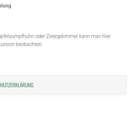
utung
 Tüpfelsumpfhuhn oder Zwergdommel kann man hier
xkursion beobachten.
CHUTZERKLÄRUNG