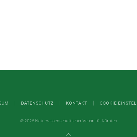
SUM
DATENSCHUTZ
KONTAKT
COOKIE EINSTE
©
2026 Naturwissenschaftlicher Verein für Kärnten