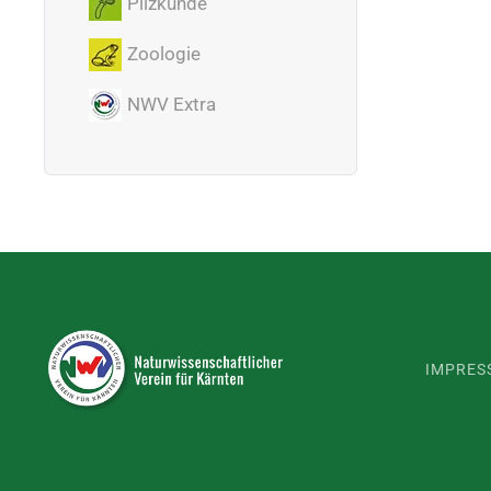
Pilzkunde
Zoologie
NWV Extra
IMPRES