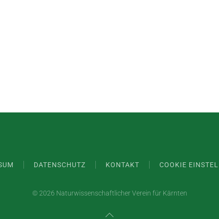
SUM
DATENSCHUTZ
KONTAKT
COOKIE EINSTE
©
2026 Naturwissenschaftlicher Verein für Kärnten