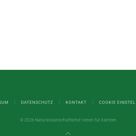
SUM
DATENSCHUTZ
KONTAKT
COOKIE EINSTE
©
2026 Naturwissenschaftlicher Verein für Kärnten