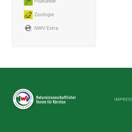
Pilzkunde
Zoologie
NWV Extra
IMPRES