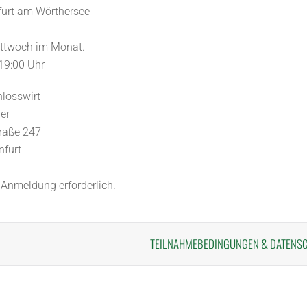
urt am Wörthersee
ittwoch im Monat.
 19:00 Uhr
losswirt
er
traße 247
nfurt
e Anmeldung erforderlich.
TEILNAHMEBEDINGUNGEN
&
DATENS