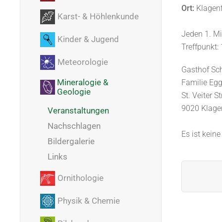
Ort:
Klagenf
Karst- & Höhlenkunde
Jeden 1. M
Kinder & Jugend
Treffpunkt:
Meteorologie
Gasthof Sch
Mineralogie &
Familie Egg
Geologie
St. Veiter S
9020 Klage
Veranstaltungen
Nachschlagen
Es ist kein
Bildergalerie
Links
Ornithologie
Physik & Chemie