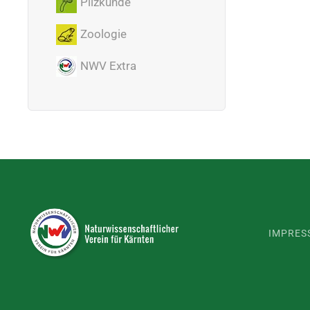
Pilzkunde
Zoologie
NWV Extra
IMPRES