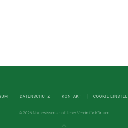
SUM
DATENSCHUTZ
KONTAKT
COOKIE EINSTE
©
2026 Naturwissenschaftlicher Verein für Kärnten