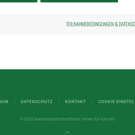
TEILNAHMEBEDINGUNGEN
&
DATENS
SUM
DATENSCHUTZ
KONTAKT
COOKIE EINSTE
©
2026 Naturwissenschaftlicher Verein für Kärnten