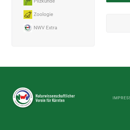
Pilzkunde
Zoologie
NWV Extra
IMPRES