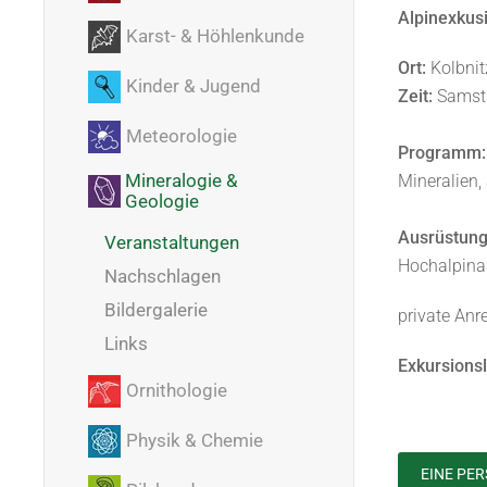
Alpinexkus
Karst- & Höhlenkunde
Ort:
Kolbnit
Kinder & Jugend
Zeit:
Samsta
Meteorologie
Programm:
Mineralogie &
Mineralien,
Geologie
Ausrüstung
Veranstaltungen
Hochalpinau
Nachschlagen
Bildergalerie
private Anr
Links
Exkursionsl
Ornithologie
Physik & Chemie
EINE PE