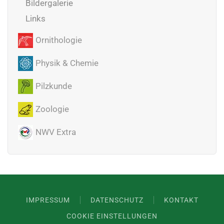
Bildergalerie
Links
Ornithologie
Physik & Chemie
Pilzkunde
Zoologie
NWV Extra
IMPRESSUM
DATENSCHUTZ
KONTAKT
COOKIE EINSTELLUNGEN