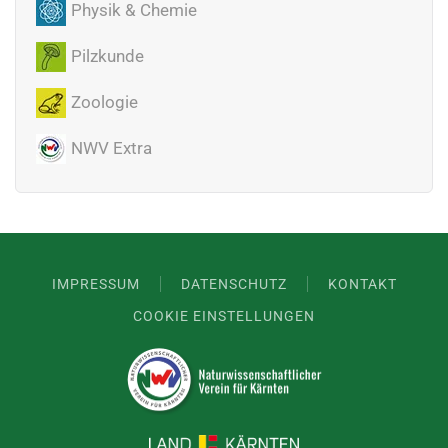
Physik & Chemie
Pilzkunde
Zoologie
NWV Extra
IMPRESSUM
DATENSCHUTZ
KONTAKT
COOKIE EINSTELLUNGEN