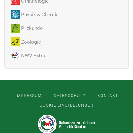
Ornithologie
Physik & Chemie
Pilzkunde
Zoologie
NWV Extra
IMPRESSUM
DATENSCHUTZ
KONTAKT
COOKIE EINSTELLUNGEN