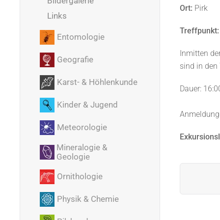
Bildergalerie
Ort:
Pirk
Links
Treffpunkt:
Entomologie
Inmitten de
Geografie
sind in den
Karst- & Höhlenkunde
Dauer: 16:0
Kinder & Jugend
Anmeldung
Meteorologie
Exkursionsl
Mineralogie &
Geologie
Ornithologie
Physik & Chemie