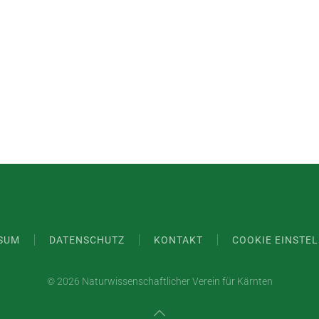
SUM
DATENSCHUTZ
KONTAKT
COOKIE EINSTE
©
2026 Naturwissenschaftlicher Verein für Kärnten