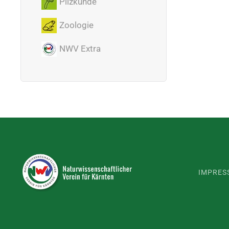
Pilzkunde
Zoologie
NWV Extra
IMPRES