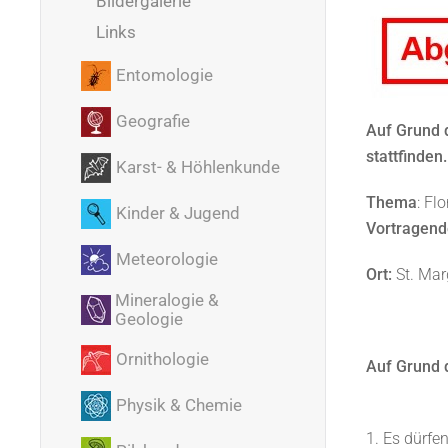
Bildergalerie
Links
Entomologie
Geografie
Auf Grund 
stattfinden.
Karst- & Höhlenkunde
Thema
: Fl
Kinder & Jugend
Vortragend
Meteorologie
Ort:
St. Mar
Mineralogie &
Geologie
Ornithologie
Auf Grund 
Physik & Chemie
1. Es dürfe