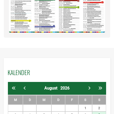
KALENDER
August
2026
M
D
M
D
F
S
S
1
2