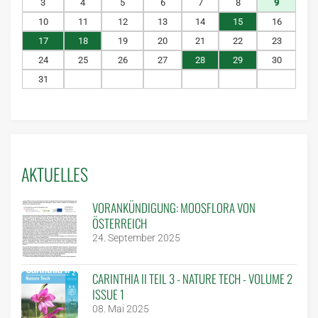
3
4
5
6
7
8
9
10
11
12
13
14
15
16
17
18
19
20
21
22
23
24
25
26
27
28
29
30
31
AKTUELLES
VORANKÜNDIGUNG: MOOSFLORA VON
ÖSTERREICH
24. September 2025
CARINTHIA II TEIL 3 - NATURE TECH - VOLUME 2
ISSUE 1
08. Mai 2025